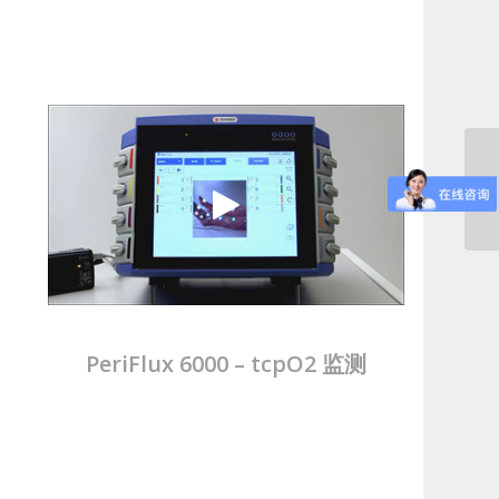
PeriFlux 6000 – tcpO2 监测